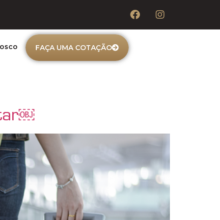
nosco
FAÇA UMA COTAÇÃO
atar￼