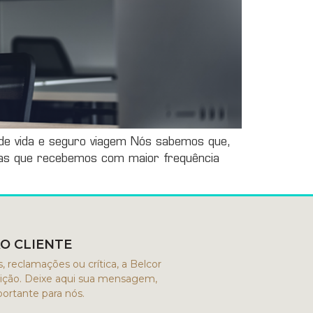
 de vida e seguro viagem Nós sabemos que,
tas que recebemos com maior frequência
O CLIENTE
, reclamações ou crítica, a Belcor
osição. Deixe aqui sua mensagem,
ortante para nós.