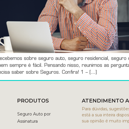
recebemos sobre seguro auto, seguro residencial, seguro
nem sempre é fácil. Pensando nisso, reunimos as pergun
cisa saber sobre Seguros. Confira! 1 – […]
PRODUTOS
ATENDIMENTO A
Para dúvidas, sugestões
Seguro Auto por
está a sua inteira disp
sua opinião é muito imp
Assinatura